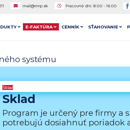
11
mail@mrp.sk
Pracovné dni: 8:00 - 16:00
ODUKTY
E-FAKTÚRA
CENNÍK
SŤAHOVANIE
vného systému
a
Sklad
Maloobchod
Reštaurácia
Evidencia majetku
Kniha jázd
Sklad
Program je určený pre firmy a 
potrebujú dosiahnuť poriadok a 