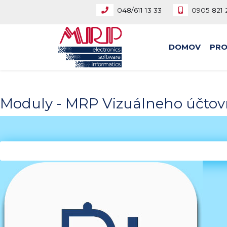
048/611 13 33
0905 821 2
DOMOV
PR
Moduly - MRP Vizuálneho účto
Všetky moduly
Účtovníctvo
Mzdy a personalistika
Fakturáci