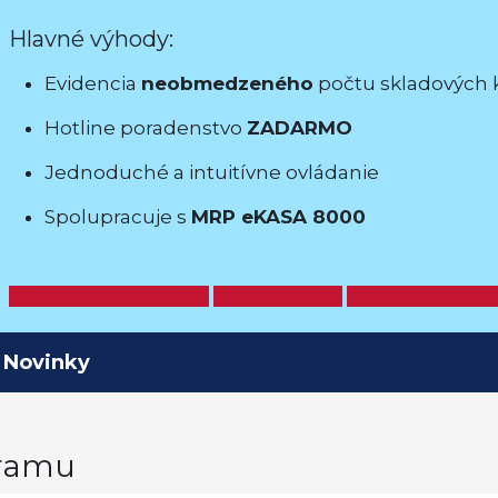
Hlavné výhody:
Evidencia
neobmedzeného
počtu skladových 
Hotline poradenstvo
ZADARMO
Jednoduché a intuitívne ovládanie
Spolupracuje s
MRP eKASA 8000
Objednať cez eshop
Demoverzia
Otázky & odp
Novinky
gramu