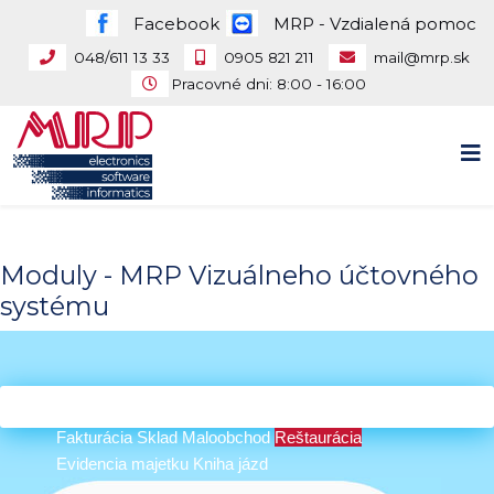
Facebook
MRP - Vzdialená pomoc
048/611 13 33
0905 821 211
mail@mrp.sk
Pracovné dni: 8:00 - 16:00
Moduly - MRP Vizuálneho účtovného
systému
Všetky moduly
Účtovníctvo
Mzdy a personalistika
Fakturácia
Sklad
Maloobchod
Reštaurácia
Evidencia majetku
Kniha jázd