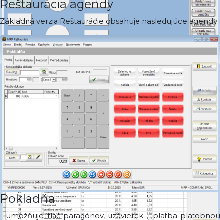
Reštaurácia agendy
Základná verzia Reštaurácie obsahuje nasledujúce agendy:
Pokladňa
- umožňuje tlač paragónov, uzávierok - platba platobnou