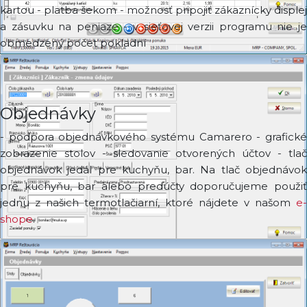
kartou - platba šekom - možnosť pripojiť zákaznícky displej
a zásuvku na peniaze - v sieťovej verzii programu nie je
obmedzený počet pokladní
Objednávky
- podpora objednávkového systému Camarero - grafické
zobrazenie stolov - sledovanie otvorených účtov - tlač
objednávok jedál pre kuchyňu, bar. Na tlač objednávok
pre kuchyňu, bar alebo predúčty doporučujeme použiť
jednu z našich termotlačiarní, ktoré nájdete v našom
e-
shope
.