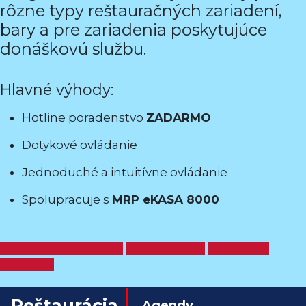
rôzne typy reštauračných zariadení,
bary a pre zariadenia poskytujúce
donáškovú službu.
Hlavné výhody:
Hotline poradenstvo
ZADARMO
Dotykové ovládanie
Jednoduché a intuitívne ovládanie
Spolupracuje s
MRP eKASA 8000
Objednať cez eshop
Demoverzia
Otázky &
odpovede
Reštaurácia
Agendy