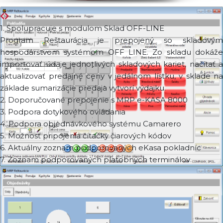
1. Spolupracuje s modulom Sklad OFF-LINE
Program Reštaurácia je prepojený so skladovým
hospodárstvom systémom OFF LINE. Zo skladu dokáže
importovať údaje jednotlivých skladových kariet, načítať a
aktualizovať predajné ceny v jedálnom lístku, v sklade na
základe sumarizácie predaja vytvorí výdajku.
2. Doporučované prepojenie s MRP e-KASA 8000
3. Podpora dotykového ovládania
4. Podpora objednávkového systému Camarero
5. Možnosť pripojenia čítačky čiarových kódov
6. Aktuálny zoznam podporovaných eKasa pokladníc
7. Zoznam podporovaných platobných terminálov