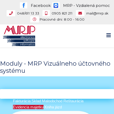
Facebook
MRP - Vzdialená pomoc
048/611 13 33
0905 821 211
mail@mrp.sk
Pracovné dni: 8:00 - 16:00
Moduly - MRP Vizuálneho účtovného
systému
Všetky moduly
Účtovníctvo
Mzdy a personalistika
Fakturácia
Sklad
Maloobchod
Reštaurácia
Evidencia majetku
Kniha jázd