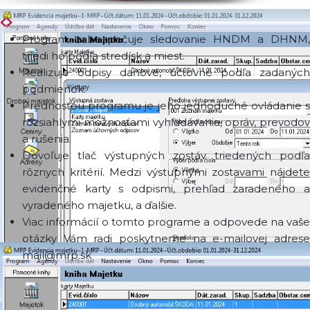
Program zabezpečuje sledovanie HNDM a DHNM,
triedi ho podľa stredísk a miest.
Realizuje odpisy daňové, účtovné podľa zadaných
podmienok.
Prednosťou programu je jeho jednoduché ovládanie s
rozsiahlymi možnosťami vyhľadávania, opráv, prevodov
a rušenia.
Dovoľuje tlač výstupných zostáv triedených podľa
rôznych kritérií. Medzi výstupnými zostavami nájdete
evidenčné karty s odpismi, prehľad zaradeného a
vyradeného majetku, a ďalšie.
Viac informácií o tomto programe a odpovede na vaše
otázky Vám radi poskytneme na e-mailovej adrese
mail@mrp.sk