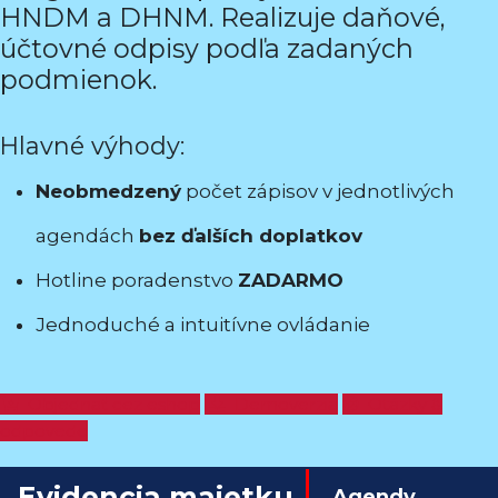
HNDM a DHNM. Realizuje daňové,
účtovné odpisy podľa zadaných
podmienok.
Hlavné výhody:
Neobmedzený
počet zápisov v jednotlivých
agendách
bez ďalších doplatkov
Hotline poradenstvo
ZADARMO
Jednoduché a intuitívne ovládanie
Objednať cez eshop
Demoverzia
Otázky &
odpovede
Evidencia majetku
Agendy