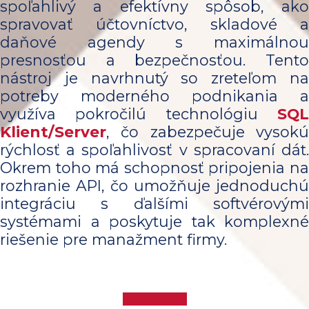
spoľahlivý a efektívny spôsob, ako
spravovať účtovníctvo, skladové a
daňové agendy s maximálnou
presnosťou a bezpečnosťou. Tento
nástroj je navrhnutý so zreteľom na
potreby moderného podnikania a
využíva pokročilú technológiu
SQ
Klient/Server
, čo zabezpečuje vysokú
rýchlosť a spoľahlivosť v spracovaní dát.
Okrem toho má schopnosť pripojenia na
rozhranie API, čo umožňuje jednoduchú
integráciu s ďalšími softvérovými
systémami a poskytuje tak komplexné
riešenie pre manažment firmy.
Objednať