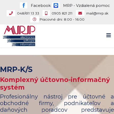
Facebook
MRP - Vzdialená pomoc
048/611 13 33
0905 821 211
mail@mrp.sk
Pracovné dni: 8:00 - 16:00
MRP-K/S
Komplexný účtovno-informačný
systém
Profesionálny nástroj pre účtovné a
obchodné firmy, podnikateľov a
daňových poradcov predstavuje