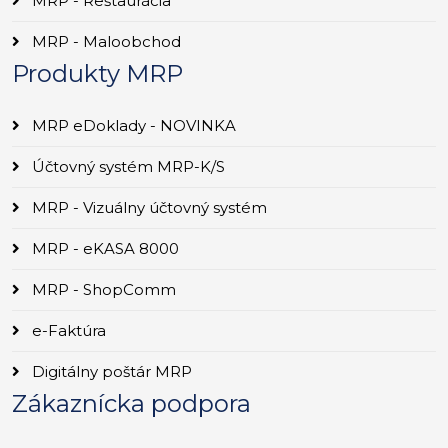
MRP - Reštaurácia
MRP - Maloobchod
Produkty MRP
MRP eDoklady - NOVINKA
Účtovný systém MRP-K/S
MRP - Vizuálny účtovný systém
MRP - eKASA 8000
MRP - ShopComm
e-Faktúra
Digitálny poštár MRP
Zákaznícka podpora