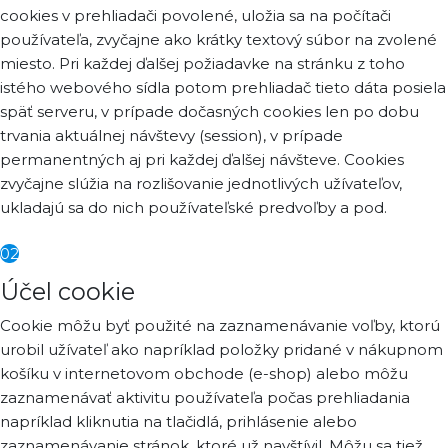
cookies v prehliadači povolené, uložia sa na počítači
používateľa, zvyčajne ako krátky textový súbor na zvolené
miesto. Pri každej ďalšej požiadavke na stránku z toho
istého webového sídla potom prehliadač tieto dáta posiela
späť serveru, v prípade dočasných cookies len po dobu
trvania aktuálnej návštevy (session), v prípade
permanentných aj pri každej ďalšej návšteve. Cookies
zvyčajne slúžia na rozlišovanie jednotlivých užívateľov,
ukladajú sa do nich používateľské predvoľby a pod.
02
Účel cookie
Cookie môžu byť použité na zaznamenávanie voľby, ktorú
urobil užívateľ ako napríklad položky pridané v nákupnom
košíku v internetovom obchode (e-shop) alebo môžu
zaznamenávať aktivitu používateľa počas prehliadania
napríklad kliknutia na tlačidlá, prihlásenie alebo
zaznamenávanie stránok, ktoré už navštívil. Môžu sa tiež