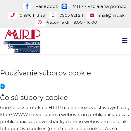
Facebook
MRP - Vzdialená pomoc
048/611 13 33
0905 821 211
mail@mrp.sk
Pracovné dni: 8:00 - 16:00
Používanie súborov cookie
01
Čo sú súbory cookie
Cookie je v protokole HTTP malé množstvo stavových dát,
ktoré WWW server posiela webovému prehliadaču počas
prehliadania webovej stránky daného webového sídla, ak
toto používa cookies (množné číslo od cookie). Ak sú