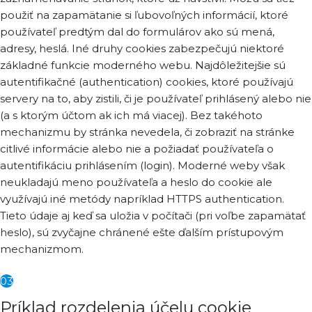
použiť na zapamätanie si ľubovoľných informácií, ktoré
používateľ predtým dal do formulárov ako sú mená,
adresy, heslá. Iné druhy cookies zabezpečujú niektoré
základné funkcie moderného webu. Najdôležitejšie sú
autentifikačné (authentication) cookies, ktoré používajú
servery na to, aby zistili, či je používateľ prihlásený alebo nie
(a s ktorým účtom ak ich má viacej). Bez takéhoto
mechanizmu by stránka nevedela, či zobraziť na stránke
citlivé informácie alebo nie a požiadať používateľa o
autentifikáciu prihlásením (login). Moderné weby však
neukladajú meno používateľa a heslo do cookie ale
využívajú iné metódy napríklad HTTPS authentication.
Tieto údaje aj keď sa uložia v počítači (pri voľbe zapamätať
heslo), sú zvyčajne chránené ešte ďalším prístupovým
mechanizmom.
03
Príklad rozdelenia účelu cookie