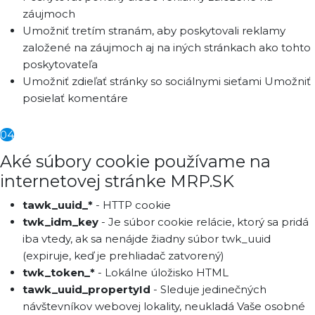
záujmoch
Umožniť tretím stranám, aby poskytovali reklamy
založené na záujmoch aj na iných stránkach ako tohto
poskytovateľa
Umožniť zdieľať stránky so sociálnymi sieťami Umožniť
posielať komentáre
04
Aké súbory cookie používame na
internetovej stránke MRP.SK
tawk_uuid_*
- HTTP cookie
twk_idm_key
- Je súbor cookie relácie, ktorý sa pridá
iba vtedy, ak sa nenájde žiadny súbor twk_uuid
(expiruje, keď je prehliadač zatvorený)
twk_token_*
- Lokálne úložisko HTML
tawk_uuid_propertyId
- Sleduje jedinečných
návštevníkov webovej lokality, neukladá Vaše osobné