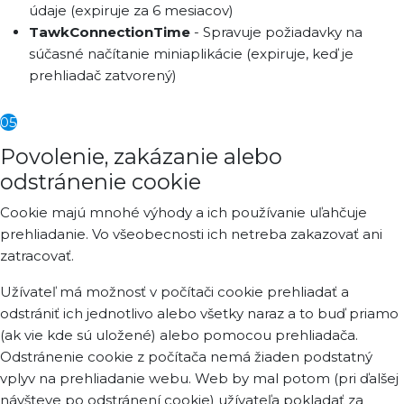
údaje (expiruje za 6 mesiacov)
TawkConnectionTime
- Spravuje požiadavky na
súčasné načítanie miniaplikácie (expiruje, keď je
prehliadač zatvorený)
05
Povolenie, zakázanie alebo
odstránenie cookie
Cookie majú mnohé výhody a ich používanie uľahčuje
prehliadanie. Vo všeobecnosti ich netreba zakazovať ani
zatracovať.
Užívateľ má možnosť v počítači cookie prehliadať a
odstrániť ich jednotlivo alebo všetky naraz a to buď priamo
(ak vie kde sú uložené) alebo pomocou prehliadača.
Odstránenie cookie z počítača nemá žiaden podstatný
vplyv na prehliadanie webu. Web by mal potom (pri ďalšej
návšteve po odstránení cookie) užívateľa pokladať za